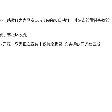
感激IT之家网友Coje_He的线 日动静，其焦点设置装备摆设
内被手艺社区发觉，
根基的开源。乐天正在宣传中仅恍惚提及“充实操纵开源社区最