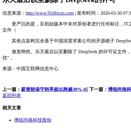
信息来源：
http://www.910focus.com
| 发布时间：2026-03-30 07:
更严沉的是，且初始版本中未对原创者进行任何标注，IT之家所有
文件（
其焦点架构完全基于中国深度求索公司的开源模子 DeepSee
激发哗然。乐天最后以至删除了 DeepSeek 的许可证文件
优”，
来源：中国互联网信息中心
上一篇：
薪资较保守岗亭超出跨越30%-45
下一篇：
博锐尚格科
返回列表
相关文章
博锐尚格科技股份