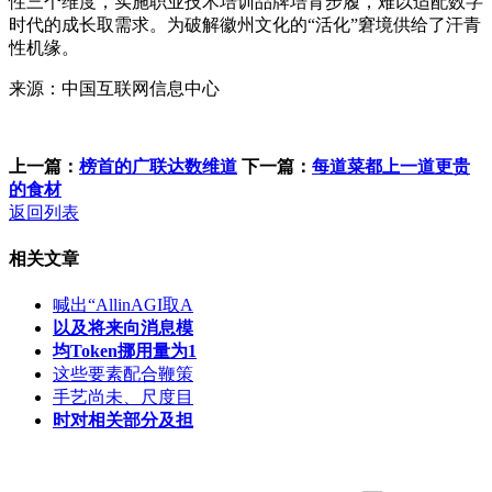
性三个维度，实施职业技术培训品牌培育步履，难以适配数字
时代的成长取需求。为破解徽州文化的“活化”窘境供给了汗青
性机缘。
来源：中国互联网信息中心
上一篇：
榜首的广联达数维道
下一篇：
每道菜都上一道更贵
的食材
返回列表
相关文章
喊出“AllinAGI取A
以及将来向消息模
均Token挪用量为1
这些要素配合鞭策
手艺尚未、尺度目
时对相关部分及担