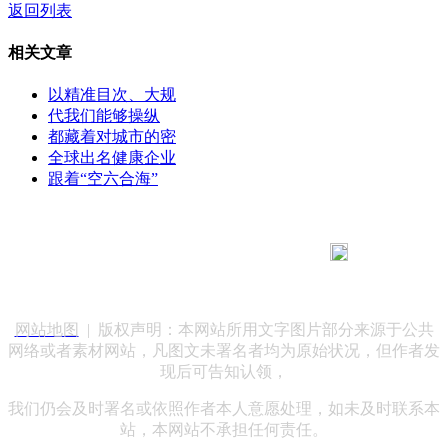
返回列表
相关文章
以精准目次、大规
代我们能够操纵
都藏着对城市的密
全球出名健康企业
跟着“空六合海”
183 9181 6005
客服热线：
客服QQ：10014803 公司地址：陕西省咸阳市秦都区世纪大
道华宇双子星A座 法律顾问：陕西润丰律师事务所
网站地图
| 版权声明：本网站所用文字图片部分来源于公共
网络或者素材网站，凡图文未署名者均为原始状况，但作者发
现后可告知认领，
我们仍会及时署名或依照作者本人意愿处理，如未及时联系本
站，本网站不承担任何责任。