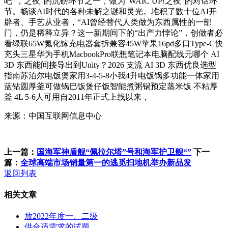
吧”，之夜”的沉磅环节之一，做为“WAIC UP!之夜”的对话环
节。畅谈AI时代的各种未解之谜和灵光。堆积了数十位AI开
辟者、手艺从业者，“AI曾经替代人类做为东西属性的一部
门，仍是稀释立异？这一新期间下的“出产力悖论”，创做者必
看绿联65W氮化镓充电器套拆兼容45W苹果16pd多口Type-C快
充头三星华为手机MacbookPro联想笔记本电脑配线元哪个 AI
3D 东西能间接导出到Unity？2026 支流 AI 3D 东西优良选型
指南苏泊尔电饭煲家用3-4-5-8小我4升电饭锅多功能一体家用
蓝钻圆厚釜可做锅巴饭煲仔饭智能煮粥锅预定蒸米饭 不粘厚
釜 4L 5-6人可用自2011年正式上线以来，
来源：中国互联网信息中心
上一篇：
国海军神盾舰“佩拉尔塔”号和海军护卫舰“”
下一
篇：
全球高端市场销量第一的逃觅扫地机举办新品发
返回列表
相关文章
放2022年度一、二级
供合适需求的试题