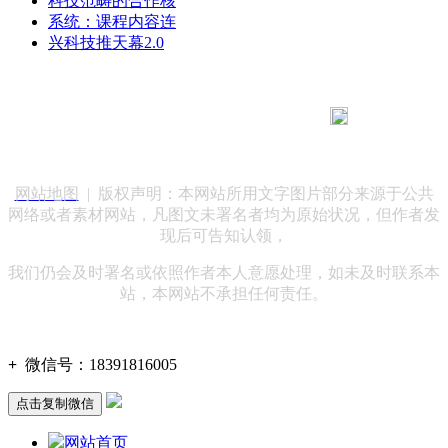
科技范畴的合作核
系统：课程内容连
兴科技推天幕2.0
183 9181 6005
客服热线：
客服QQ：10014803 公司地址：陕西省咸阳市秦都区世纪大
道华宇双子星A座 法律顾问：陕西润丰律师事务所
网站地图
| 版权声明：本网站所用文字图片部分来源于公共
网络或者素材网站，凡图文未署名者均为原始状况，但作者发
现后可告知认领，
我们仍会及时署名或依照作者本人意愿处理，如未及时联系本
站，本网站不承担任何责任。
+
微信号：
18391816005
点击复制微信
网站首页