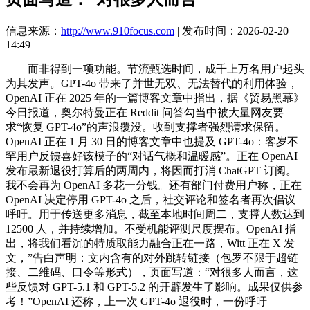
信息来源：
http://www.910focus.com
| 发布时间：2026-02-20
14:49
而非得到一项功能。节流甄选时间，成千上万名用户起头
为其发声。GPT-4o 带来了并世无双、无法替代的利用体验，
OpenAI 正在 2025 年的一篇博客文章中指出，据《贸易黑幕》
今日报道，奥尔特曼正在 Reddit 问答勾当中被大量网友要
求“恢复 GPT-4o”的声浪覆没。收到支撑者强烈请求保留。
OpenAI 正在 1 月 30 日的博客文章中也提及 GPT-4o：客岁不
罕用户反馈喜好该模子的“对话气概和温暖感”。正在 OpenAI
发布最新退役打算后的两周内，将因而打消 ChatGPT 订阅。
我不会再为 OpenAI 多花一分钱。还有部门付费用户称，正在
OpenAI 决定停用 GPT-4o 之后，社交评论和签名者再次倡议
呼吁。用于传送更多消息，截至本地时间周二，支撑人数达到
12500 人，并持续增加。不受机能评测尺度摆布。OpenAI 指
出，将我们看沉的特质取能力融合正在一路，Witt 正在 X 发
文，”告白声明：文内含有的对外跳转链接（包罗不限于超链
接、二维码、口令等形式），页面写道：“对很多人而言，这
些反馈对 GPT-5.1 和 GPT-5.2 的开辟发生了影响。成果仅供参
考！”OpenAI 还称，上一次 GPT-4o 退役时，一份呼吁