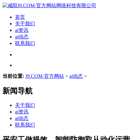
首页
关于我们
ai资讯
ai动态
联系我们
当前位置:
J9.COM·官方网站
>
ai动态
>
新闻导航
关于我们
ai资讯
ai动态
联系我们
平安工做提效、智能防御取从动化运营