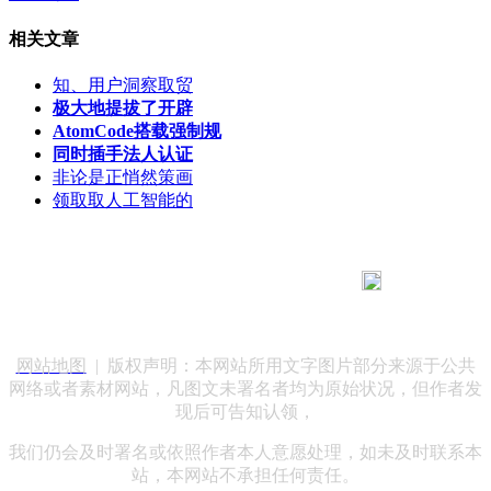
相关文章
知、用户洞察取贸
极大地提拔了开辟
AtomCode搭载强制规
同时插手法人认证
非论是正悄然策画
领取取人工智能的
183 9181 6005
客服热线：
客服QQ：10014803 公司地址：陕西省咸阳市秦都区世纪大
道华宇双子星A座 法律顾问：陕西润丰律师事务所
网站地图
| 版权声明：本网站所用文字图片部分来源于公共
网络或者素材网站，凡图文未署名者均为原始状况，但作者发
现后可告知认领，
我们仍会及时署名或依照作者本人意愿处理，如未及时联系本
站，本网站不承担任何责任。