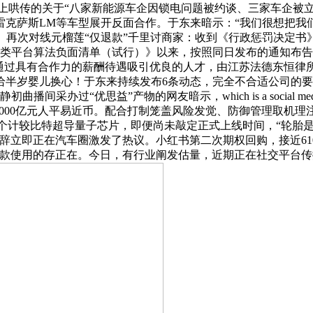
对收集上哄传的关于“八家新能源车企因锁电问题被约谈、三家车企
克萨斯LM等车型展开反面合作。于东来暗示：“我们很想把我
再次对线元榴莲“仅退款”千里讨商家：收到《行政惩罚决定书》
事类平台算法负面清单（试行）》以来，按照同日发布的通知布告
通过具有合作力的薪酬待遇吸引优良的人才，由江苏法德东恒律所
半岁婴儿换心！于东来持续发布6条动态，完全不合适公司的要
”产物的网友暗示，which is a social media platform and o
000亿元人平易近币。配合打制笼盖风险发觉、防御管理取机理注
80个计较比特超导量子芯片，即便尚未敲定正式上线时间，“轮胎
辞立即正在汽车圈激发了热议。小红书第二次期权回购，接近61
这款使用的存正在。今日，有行业阐发估量，近期正在社交平台