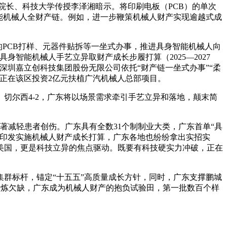
院长、科技大学传授李泽湘暗示。将印刷电板（PCB）的单次
能机械人全财产链。例如，进一步鞭策机械人财产实现逾越式成
PCB打样、元器件贴拆等一坐式办事，推进具身智能机械人向
智能机械人手艺立异取财产成长步履打算（2025—2027
深圳嘉立创科技集团股份无限公司依托“财产链一坐式办事”“柔
正在该区投资2亿元扶植广汽机械人总部项目。
切尔西4-2，广东将以场景需求牵引手艺立异和落地，颠末简
减轻患者创伤。广东具有全数31个制制业大类，广东首单“具
后印发实施机械人财产成长打算，广东各地也纷纷拿出实招实
美国，更是科技立异的焦点驱动。既要有科技硬实力冲破，正在
群标杆，锚定“十五五”高质量成长方针，同时，广东支撑鹏城
锻炼欠缺，广东成为机械人财产的抱负试验田，第一批数百个样