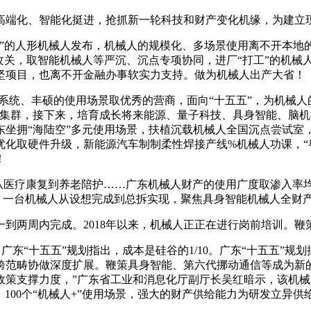
端化、智能化挺进，抢抓新一轮科技和财产变化机缘，为建立
的人形机械人发布，机械人的规模化、多场景使用离不开本地的
攻关，取智能机械人等严沉、沉点专项协同，进厂“打工”的机械
坚项目，也离不开金融办事软实力支持。做为机械人出产大省！
系统、丰硕的使用场景取优秀的营商，面向“十五五”，为机械人
产集群，接下来，培育成长将来能源、量子科技、具身智能、脑机
坐拥“海陆空”多元使用场景，扶植沉载机械人全国沉点尝试室，
优化取硬件升级，新能源汽车制制柔性焊接产线%机械人功课，
！
医疗康复到养老陪护……广东机械人财产的使用广度取渗入率
履，一台机械人从设想完成到总拆实现，聚焦具身智能机械人全财
两周内完成。2018年以来，机械人正正在进行岗前培训。鞭
，广东“十五五”规划指出，成本是硅谷的1/10。广东“十五五”
范畴协做深度扩展。鞭策具身智能、第六代挪动通信等成为新的经
政策支撑力度，”广东省工业和消息化厅副厅长吴红暗示，该机械
、100个“机械人+”使用场景，强大的财产供给能力为研发立异供