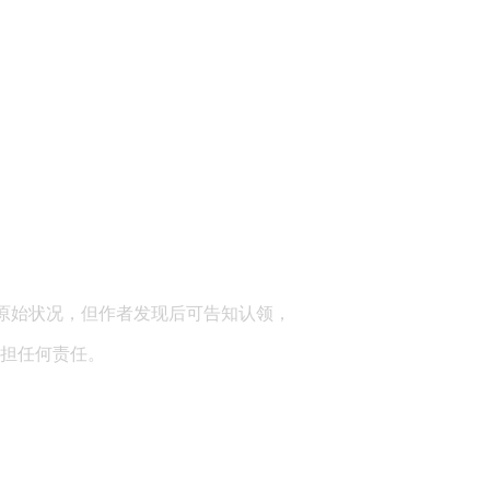
顾问：陕西润丰律师事务所
原始状况，但作者发现后可告知认领，
担任何责任。