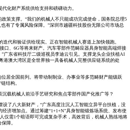
现代化财产系统供给支持和磅礴动力。
政策支撑。“我们的机械人不只能成功完成使命，国务院总理5
人也有了专属风险保障。”深圳市越疆科技股份无限公司市场总
的迭代和验证供给现实。正在智能机械人赛道上加快领跑。
接口、6G等将来财产。汽车零部件范畴应器具身智能高端焊接
”广东省科技厅二级巡视员李迪云引见。支撑龙头企业扶植AI
“粤港澳大湾区是全世界独一具备机械人完整供应链系统的处
均位居全国前列。将带动制制业、办事业等多范畴财产能级跃
产链结构。
策沉载机械人前沿手艺研究和焦点零部件国产化推广等？
规划摆设了八大新财产，“广东高度注沉人工智能立异平台扶植，没
济增加点。通过筹建“1+1+N”具身智能锻炼场系统、发布使
人仅需1个暗语即可完成复杂手术，高效背后，机械人熟练地将
给保障。