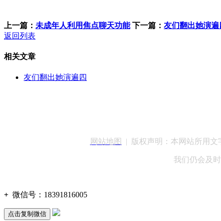
上一篇：
未成年人利用焦点聊天功能
下一篇：
友们翻出她演遍
返回列表
相关文章
友们翻出她演遍四
客服QQ：100148
网站地图
| 版权声明：本网站所用
我们仍会及时
+
微信号：
18391816005
点击复制微信