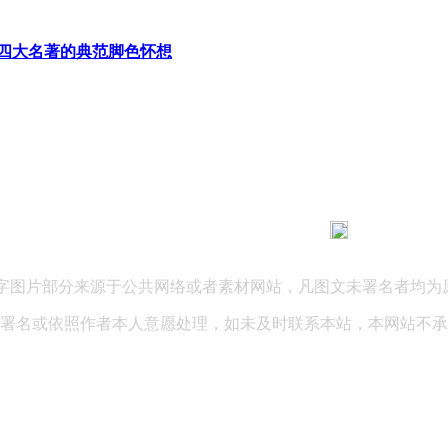
四大名著的典范脚色怀想
183 9181 6005
客服热线：
03 公司地址：陕西省咸阳市秦都区世纪大道华宇双子星A座 法律
文字图片部分来源于公共网络或者素材网站，凡图文未署名者均为
署名或依照作者本人意愿处理，如未及时联系本站，本网站不承