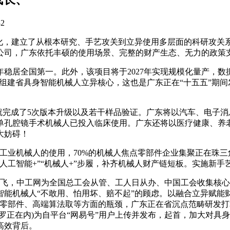
32
，建立了从根本研究、手艺攻关到立异使用多层面的科研攻关系统
公司，广东依托丰硕的使用场景、完整的财产生态、无力的政策
稳居全国第一。此外，该项目将于2027年实现规模化量产，
子，组建省具身智能机械人立异核心，这也是广东正在“十五五”期
完成了5次版本升级以及若干样品验证。广东将以汽车、电子消
单孔腔镜手术机械人已投入临床使用。广东还将以医疗健康、养
大妨碍！
业机械人的使用，70%的机械人焦点零部件企业集聚正在珠三
人工智能+”“机械人+”步履，补齐机械人财产链短板。实施新
飞，中工网为全国总工会从管、工人日从办、中国工会收集核心
能机械人“不敢用、怕用坏、赔不起”的顾虑。以融合立异赋能
零部件、高端算法取等方面的瓶颈，广东正在省沉点范畴研发打算中
罗正在内)为自平台“网易号”用户上传并发布，起首，加大对具
高效背后。