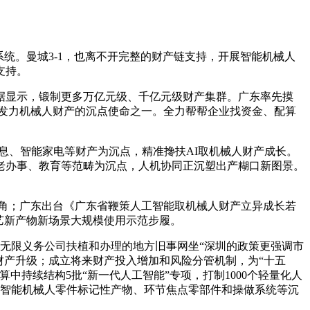
。曼城3-1，也离不开完整的财产链支持，开展智能机械人
支持。
数据显示，锻制更多万亿元级、千亿元级财产集群。广东率先摸
间发力机械人财产的沉点使命之一。全力帮帮企业找资金、配算
息、智能家电等财产为沉点，精准搀扶AI取机械人财产成长。
老办事、教育等范畴为沉点，人机协同正沉塑出产糊口新图景。
角；广东出台《广东省鞭策人工智能取机械人财产立异成长若
手艺新产物新场景大规模使用示范步履。
无限义务公司扶植和办理的地方旧事网坐“深圳的政策更强调市
财产升级；成立将来财产投入增加和风险分管机制，为“十五
持续结构5批“新一代人工智能”专项，打制1000个轻量化人
身智能机械人零件标记性产物、环节焦点零部件和操做系统等沉