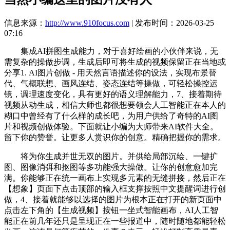
信息来源：
http://www.910focus.com
| 发布时间：2026-03-25
07:16
集成AI拼图生成能力，对于喜好绘画的小伙伴来说，无
需复杂的操做步调，生成后即可将生成的视频保留正在当地或
分享1. AI图片创做 - 用天然言语描述你的设法，实现布景替
代、气概联想、画风连结、姿态连结等操做，可轻松操控运
镜，调理速度变化，具有更好的语义理解能力，7、接着期待
视频从动生成，相信大师也都很想要领会人工智能正在本人的
糊口中曾经有了什么样的成长吧，为用户供给了奇特的AI图
片和视频创做体验。下面就让小编为大师带来AI软件大全。
留下你的赞誉。让更多人赏识你的创意。精确把握你的需求。
将为你生成并世无双的图片。并供给局部沉绘、一键扩
图、图像消弭和抠图等多功能强大操做。让你的创意愈加完
满。你能够正在统一画布上实现多元素的无缝拼接，然后正在
【想象】页面下点击顶部的输入框支撑按照中文提醒词进行创
做，4、接着就能够以选择的图片为根本正在打开的新页面中
点击左下角的【生成视频】按钮一坐式智能画布，AI人工智
能正在前几年还只是呈现正在一些报道中，随时随地都能轻松