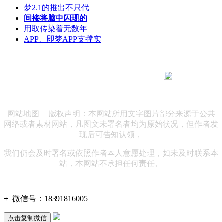
梦2.1的推出不只代
间接将脑中闪现的
用取传染着无数年
APP、即梦APP支撑实
183 9181 6005
客服热线：
客服QQ：10014803 公司地址：陕西省咸阳市秦都区世纪大
道华宇双子星A座 法律顾问：陕西润丰律师事务所
网站地图
| 版权声明：本网站所用文字图片部分来源于公共
网络或者素材网站，凡图文未署名者均为原始状况，但作者发
现后可告知认领，
我们仍会及时署名或依照作者本人意愿处理，如未及时联系本
站，本网站不承担任何责任。
+
微信号：
18391816005
点击复制微信