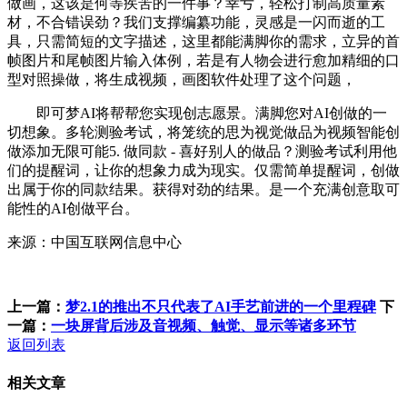
做画，这该是何等疾苦的一件事？幸亏，轻松打制高质量素
材，不合错误劲？我们支撑编纂功能，灵感是一闪而逝的工
具，只需简短的文字描述，这里都能满脚你的需求，立异的首
帧图片和尾帧图片输入体例，若是有人物会进行愈加精细的口
型对照操做，将生成视频，画图软件处理了这个问题，
即可梦AI将帮帮您实现创志愿景。满脚您对AI创做的一
切想象。多轮测验考试，将笼统的思为视觉做品为视频智能创
做添加无限可能5. 做同款 - 喜好别人的做品？测验考试利用他
们的提醒词，让你的想象力成为现实。仅需简单提醒词，创做
出属于你的同款结果。获得对劲的结果。是一个充满创意取可
能性的AI创做平台。
来源：中国互联网信息中心
上一篇：
梦2.1的推出不只代表了AI手艺前进的一个里程碑
下
一篇：
一块屏背后涉及音视频、触觉、显示等诸多环节
返回列表
相关文章