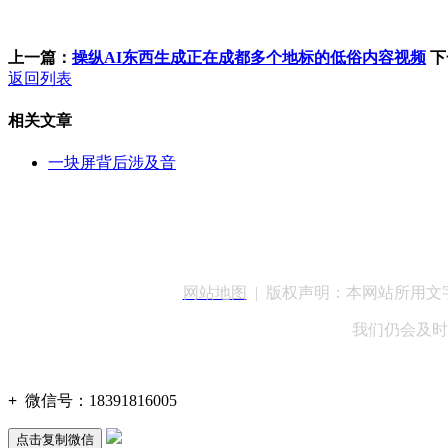
上一篇：
操纵AI东西生成正在成都多个地标的低俗内容视频
下
返回列表
相关文章
一块屏背后涉及音
客服QQ：100148
网站地图
| 版权声明：本网站所用
我们仍会及时
+
微信号：
18391816005
点击复制微信