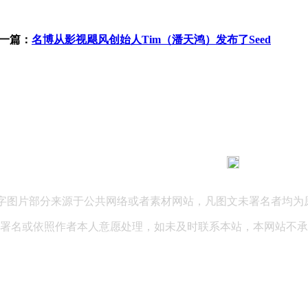
一篇：
名博从影视飓风创始人Tim（潘天鸿）发布了Seed
183 9181 6005
客服热线：
03 公司地址：陕西省咸阳市秦都区世纪大道华宇双子星A座 法律
文字图片部分来源于公共网络或者素材网站，凡图文未署名者均为
署名或依照作者本人意愿处理，如未及时联系本站，本网站不承