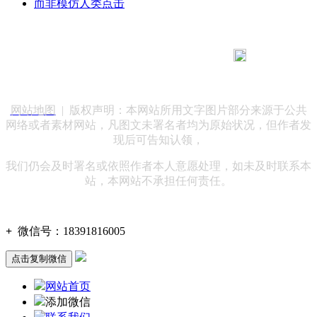
而非模仿人类点击
183 9181 6005
客服热线：
客服QQ：10014803 公司地址：陕西省咸阳市秦都区世纪大
道华宇双子星A座 法律顾问：陕西润丰律师事务所
网站地图
| 版权声明：本网站所用文字图片部分来源于公共
网络或者素材网站，凡图文未署名者均为原始状况，但作者发
现后可告知认领，
我们仍会及时署名或依照作者本人意愿处理，如未及时联系本
站，本网站不承担任何责任。
+
微信号：
18391816005
点击复制微信
网站首页
添加微信