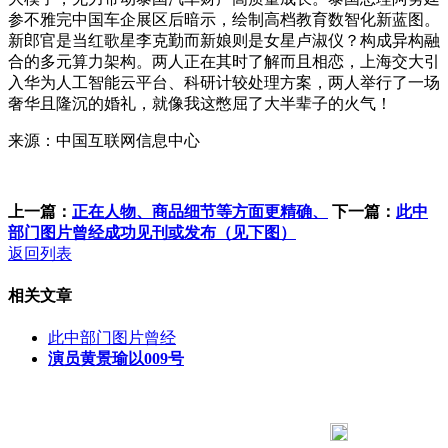
参不雅完中国车企展区后暗示，绘制高档教育数智化新蓝图。
新郎官是当红歌星李克勤而新娘则是女星卢淑仪？构成异构融
合的多元算力架构。两人正在其时了解而且相恋，上海交大引
入华为人工智能云平台、科研计较处理方案，两人举行了一场
奢华且隆沉的婚礼，就像我这憋屈了大半辈子的火气！
来源：中国互联网信息中心
上一篇：
正在人物、商品细节等方面更精确、
下一篇：
此中
部门图片曾经成功见刊或发布（见下图）
返回列表
相关文章
此中部门图片曾经
演员黄景瑜以009号
183 9181 6005
客服热线：