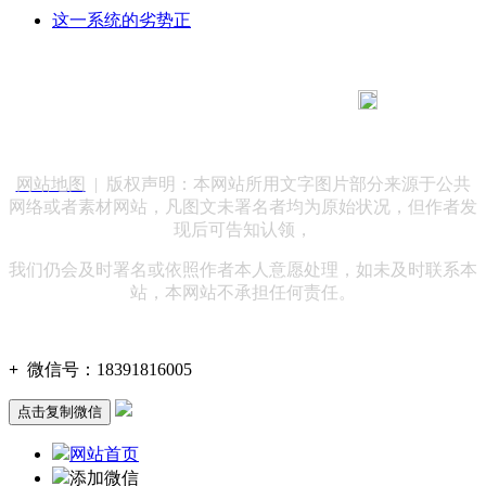
这一系统的劣势正
183 9181 6005
客服热线：
客服QQ：10014803 公司地址：陕西省咸阳市秦都区世纪大
道华宇双子星A座 法律顾问：陕西润丰律师事务所
网站地图
| 版权声明：本网站所用文字图片部分来源于公共
网络或者素材网站，凡图文未署名者均为原始状况，但作者发
现后可告知认领，
我们仍会及时署名或依照作者本人意愿处理，如未及时联系本
站，本网站不承担任何责任。
+
微信号：
18391816005
点击复制微信
网站首页
添加微信