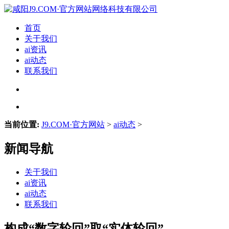
首页
关于我们
ai资讯
ai动态
联系我们
当前位置:
J9.COM·官方网站
>
ai动态
>
新闻导航
关于我们
ai资讯
ai动态
联系我们
构成“数字轮回”取“实体轮回”