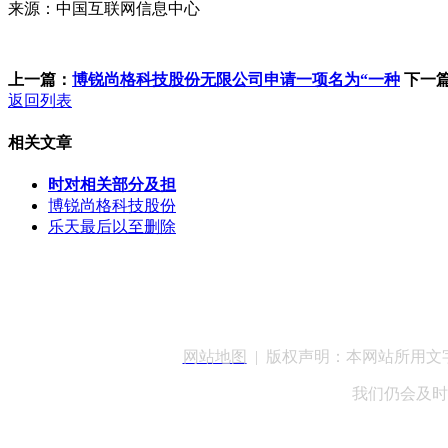
来源：中国互联网信息中心
上一篇：
博锐尚格科技股份无限公司申请一项名为“一种
下一
返回列表
相关文章
时对相关部分及担
博锐尚格科技股份
乐天最后以至删除
客服QQ：100148
网站地图
| 版权声明：本网站所用
我们仍会及时