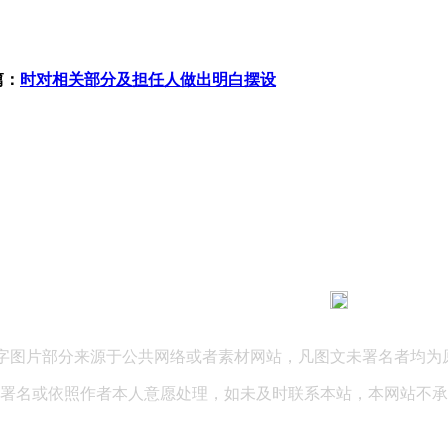
篇：
时对相关部分及担任人做出明白摆设
183 9181 6005
客服热线：
03 公司地址：陕西省咸阳市秦都区世纪大道华宇双子星A座 法律
文字图片部分来源于公共网络或者素材网站，凡图文未署名者均为
署名或依照作者本人意愿处理，如未及时联系本站，本网站不承