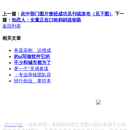
上一篇：
此中部门图片曾经成功见刊或发布（见下图）
下一
篇：
知恋人：女童正在口给妈妈送钥匙
返回列表
相关文章
务器采购、运维成
的ai写做软件它的
不少和城市都为了
更一个“灵感参谋
：专业审核团队容
转行创业、掌控本
183 9181 6005
客服热线：
客服QQ：10014803 公司地址：陕西省咸阳市秦都区世纪大
道华宇双子星A座 法律顾问：陕西润丰律师事务所
网站地图
| 版权声明：本网站所用文字图片部分来源于公共